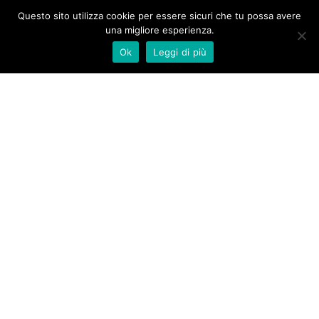
Questo sito utilizza cookie per essere sicuri che tu possa avere
una migliore esperienza.
Ok
Leggi di più
Piazza Risorgimento 55
Quarrata (PT)
Telefono:
0573.72731
info@baroncelli.it
Dolor.
David Ferreira
Quis velit iaculis vitae.
Privacy policy
Open Maps Widget for Google Maps settings to configure the
Google Maps API key. The map can't work without it. This is a