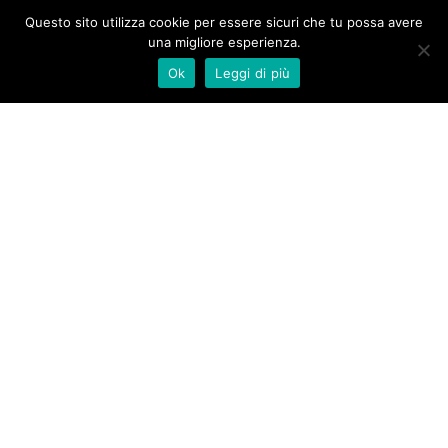
Questo sito utilizza cookie per essere sicuri che tu possa avere
una migliore esperienza.
Ok
Leggi di più
Piazza Risorgimento 55
Quarrata (PT)
Telefono:
0573.72731
info@baroncelli.it
Dolor.
David Ferreira
Quis velit iaculis vitae.
Privacy policy
Open Maps Widget for Google Maps settings to configure the
Google Maps API key. The map can't work without it. This is a