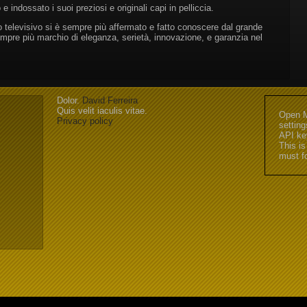
e indossato i suoi preziosi e originali capi in pelliccia.
o televisivo si è sempre più affermato e fatto conoscere dal grande
empre più marchio di eleganza, serietà, innovazione, e garanzia nel
Dolor.
David Ferreira
Quis velit iaculis vitae.
Open M
Privacy policy
settin
API key
This is
must fo