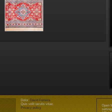
Dolor.
David Ferreira
Quis velit iaculis vitae.
Open M
Privacy policy
settin