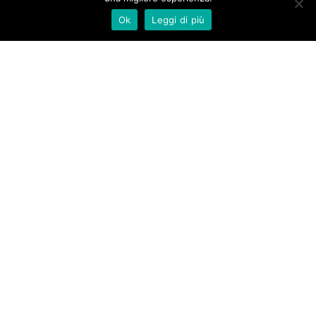
Ok
Leggi di più
Piazza Risorgimento 55
Quarrata (PT)
Telefono:
0573.72731
info@baroncelli.it
Dolor.
David Ferreira
Quis velit iaculis vitae.
Privacy policy
Open Maps Widget for Google Maps settings to configure the
Google Maps API key. The map can't work without it. This is a
Google's rule that all sites must follow.