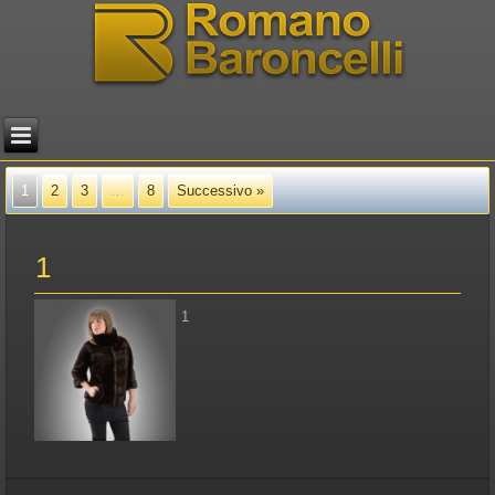
1
2
3
…
8
Successivo »
1
1