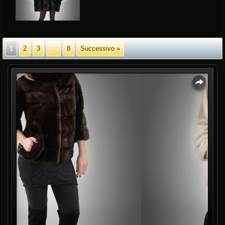
1
2
3
…
8
Successivo »