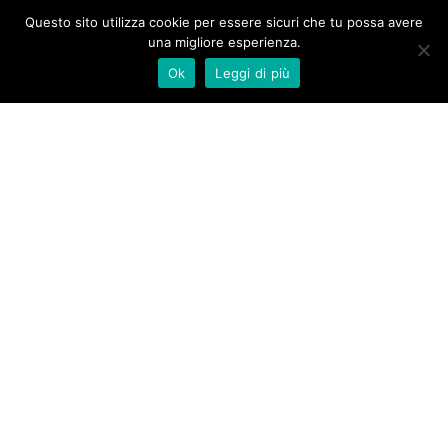
Questo sito utilizza cookie per essere sicuri che tu possa avere
una migliore esperienza.
Ok
Leggi di più
Piazza Risorgimento 55
Quarrata (PT)
Telefono:
0573.72731
info@baroncelli.it
Dolor.
David Ferreira
Quis velit iaculis vitae.
Privacy policy
Open Maps Widget for Google Maps settings to configure the
Google Maps API key. The map can't work without it. This is a