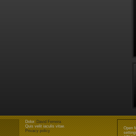
Dolor.
David Ferreira
Quis velit iaculis vitae.
Open M
Privacy policy
settin