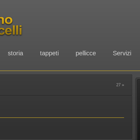
storia
tappeti
pellicce
Servizi
27
»