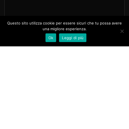
Questo sito utilizza cookie per essere sicuri che tu possa avere
una migliore esperienza.
Ok
Leggi di più
Piazza Risorgimento 55
Quarrata (PT)
Telefono:
0573.72731
info@baroncelli.it
Dolor.
David Ferreira
Quis velit iaculis vitae.